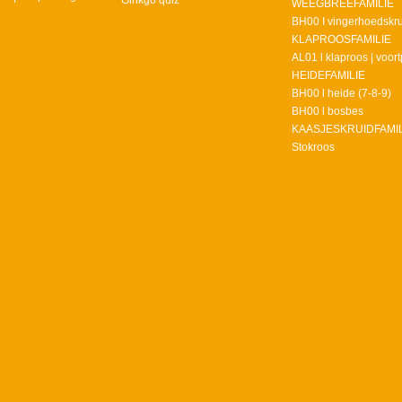
Ginkgo quiz
WEEGBREEFAMILIE
BH00 I vingerhoedskru
KLAPROOSFAMILIE
AL01 l klaproos | voort
HEIDEFAMILIE
BH00 l heide (7-8-9)
BH00 l bosbes
KAASJESKRUIDFAMIL
Stokroos