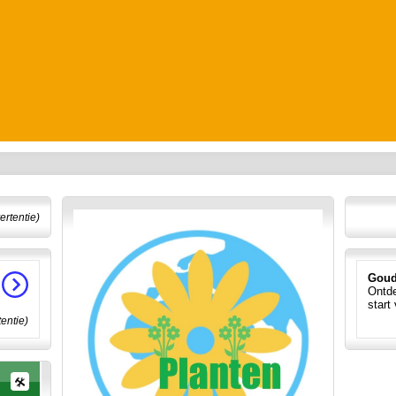
ertentie)
Goud
Ontde
start
tentie)