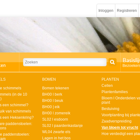
Inloggen
Registreren
Basisli
Bezoekers
ELS
BOMEN
PLANTEN
Cellen
te schimmels
Bomen tekenen
Plantenfamilies
mmels (in de 10
BH00 l berk
Bloem l Onderdelen v
)
BH00 l beuk
plant
is een schimmel?
BH00 | eik
Bestuiving
uik van schimmels
BH00 l zomereik
Voortplanting bij plant
is een Heksenkring?
SL02 l esdoorn
Zaadverspreiding
are paddenstoelen:
SL02 l paardenkastanje
Van bloem tot vrucht
ons
WL04 zwarte els
Hoe verdedigt een pla
ige paddenstoelen:
Lagen in het bos
wam