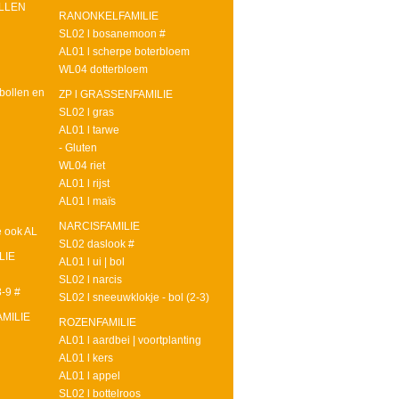
OLLEN
RANONKELFAMILIE
SL02 l bosanemoon #
AL01 l scherpe boterbloem
WL04 dotterbloem
bollen en
ZP l GRASSENFAMILIE
SL02 l gras
AL01 l tarwe
- Gluten
l
WL04 riet
AL01 l rijst
AL01 l maïs
NARCISFAMILIE
e ook AL
SL02 daslook #
LIE
AL01 l ui | bol
SL02 l narcis
-9 #
SL02 l sneeuwklokje - bol (2-3)
MILIE
ROZENFAMILIE
AL01 l aardbei | voortplanting
AL01 l kers
AL01 l appel
SL02 l bottelroos