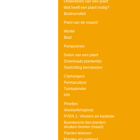
Onderdelen van een plant
Wat heeft een plant nodig?
Biodiversiteit
Plant van de maand
Wortel
Blad
Pompoenen
Delen van een plant
Downloads plantenlijn
Toelichting kerndoelen
Cliphangers
Permacultuur
Tuinkalender
IVN
Proefjes
Voedselkringloop
PVDN 1- Vlinders en kastanje
Basiskennis tien planten-
struiken-bomen (maart)
Planten tekenen
Planten als symbool