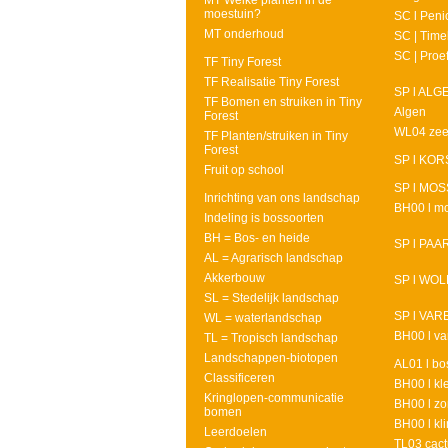
MT Welke planten in de
moestuin?
SC l Penic
MT onderhoud
SC | Time
SC | Proe
TF Tiny Forest
TF Realisatie Tiny Forest
SP l ALG
TF Bomen en struiken in Tiny
Algen
Forest
WL04 zee
TF Planten/struiken in Tiny
Forest
SP l KO
Fruit op school
SP l MO
Inrichting van ons landschap
BH00 l m
Indeling is bossoorten
BH = Bos- en heide
SP l PA
AL = Agrarisch landschap
Akkerbouw
SP l WO
SL = Stedelijk landschap
SP l VAR
WL = waterlandschap
BH00 l va
TL = Tropisch landschap
Landschappen-biotopen
AL01 l b
Classificeren
BH00 l kle
Kringlopen-communicatie
BH00 l z
bomen
BH00 l kl
Leerdoelen
TL03 cact