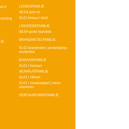
LISSENFAMILIE
id #
WL04 gele lis
SL02 krokus l knol
planting
LISDODDEFAMILIE
WL04 grote lisdodde
BRANDNETELFAMILIE
IE
SL02 brandnetel | verdediging-
wortelstok
BANAANFAMILIE
AL01 l banaan
WIJNRUITFAMILIE
AL01 l citroen
AL01 l sinaasappel | mens-
vitamines
OOIEVAARSBEKFAMILIE