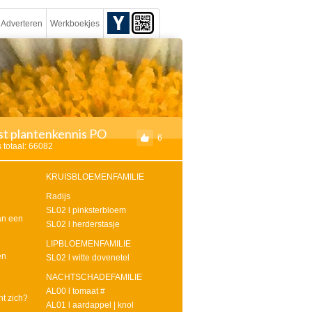
Adverteren
Werkboekjes
jst plantenkennis PO
6
 totaal: 66082
KRUISBLOEMENFAMILIE
Radijs
SL02 l pinksterbloem
an een
SL02 l herderstasje
LIPBLOEMENFAMILIE
en
SL02 l witte dovenetel
NACHTSCHADEFAMILIE
AL00 l tomaat #
nt zich?
AL01 l aardappel | knol