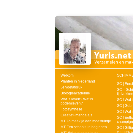
Welkom
SCHIMM
Planten in Nederland
SC | Eers
Je voetafdruk
SC = Schi
Biologieacademie
tijdvakken
Wat is leven? Wat is
SC l Wat 
bodemleven?
SC | Gebr
Fotosynthese
SC l Wat 
Creatief- mandala’s
SC l Eetb
MT Zo maak je een moestuintje
champign
MT Een schooltuin beginnen
SC l Gift
vliegenz