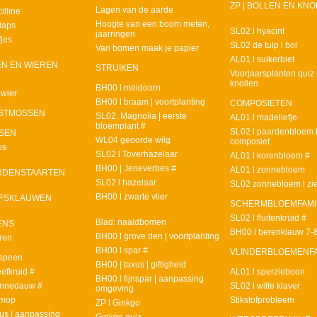
ZP | BOLLEN EN KN
Lagen van de aarde
illine
Hoogte van een boom meten,
laps
SL02 l hyacint
jaarringen
fjes
SL02 de tulp l bol
Van bomen maak je papier
AL01 l suikerbiet
EN EN WIEREN
STRUIKEN
Voorjaarsplanten quiz 
knollen
BH00 l meidoorn
wier
BH00 l braam | voortplanting
COMPOSIETEN
RSTMOSSEN
SL02. Magnolia | eerste
AL01 l madeliefje
bloemplant #
SL02 l paardenbloem 
SSEN
WL04 geoorde wilg
composiet
os
SL02 l Toverhazelaar
AL01 l korenbloem #
BH00 | Jeneverbes #
AL01 l zonnebloem
ARDENSTAARTEN
SL02 l hazelaar
SL02 zonnebloem l zi
BH00 l zwarte vlier
LFSKLAUWEN
SCHERMBLOEMFAMI
SL02 l fluitenkruid #
Blad: naaldbomen
ENS
BH00 l berenklauw 7-8
BH00 l grove den | voortplanting
ren
BH00 l spar #
VLINDERBLOEMENFA
ospeen
BH00 | taxus | giftigheid
efkruid #
AL01 l sperzieboon
BH00 l fijnspar | aanpassing
onnedauw #
SL02 l witte klaver
omgeving
imop
Stikstofprobleem
ZP l Ginkgo
us | aanpassing