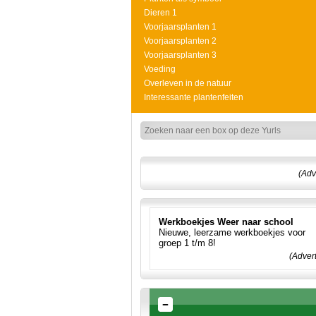
Dieren 1
Voorjaarsplanten 1
Voorjaarsplanten 2
Voorjaarsplanten 3
Voeding
Overleven in de natuur
Interessante plantenfeiten
(Adv
Werkboekjes Weer naar school
Nieuwe, leerzame werkboekjes voor
groep 1 t/m 8!
(Adver