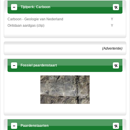
Tijdperk: Carboon
Carboon - Geologie van Nederland
Y
Ontstaan aardgas (clip)
Y
(Advertentie)
Fossiel paardenstaart
Paardenstaarten