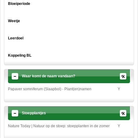
Bloeiperiode
Weetje
Leerdoel
Koppeling BL
Waar komt de naam vandaan?
Papaver somniferum (Slaapbol) - Plant(en)namen
Y
Stoepplantjes
Nature Today | Natuur op de stoep: stoepplanten in de zomer
Y